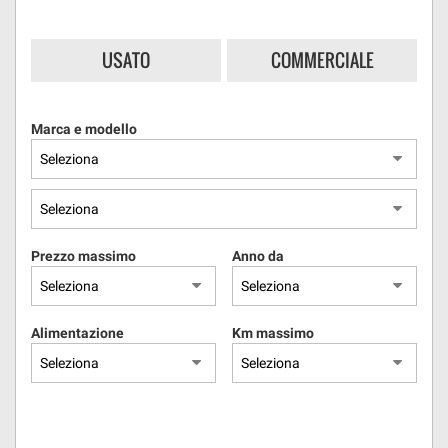
questi
strumenti
USATO
COMMERCIALE
di
tracciamento
si
rimanda
Marca e modello
alla
cookie
policy.
Puoi
rivedere
e
Prezzo massimo
Anno da
modificare
le
tue
scelte
Alimentazione
Km massimo
in
qualsiasi
momento.