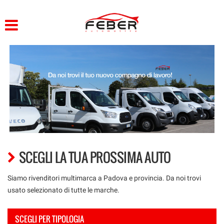
HOME
Le
tue
preferenze
AZIENDA
di
consenso
LISTA VEICOLI
Il
seguente
pannello
VEICOLI ARIELCAR
ti
consente
di
NOLEGGIO
esprimere
le
SCEGLI LA TUA PROSSIMA AUTO
tue
ACQUISTIAMO USATO
preferenze
di
Siamo rivenditori multimarca a Padova e provincia. Da noi trovi
consenso
CONTATTI
usato selezionato di tutte le marche.
alle
tecnologie
SCEGLI PER TIPOLOGIA
di
PROMO