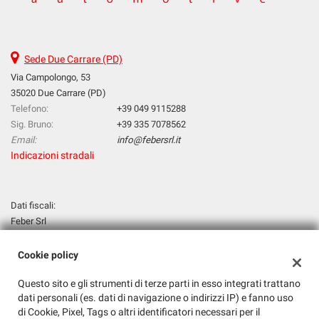
Sede Due Carrare (PD)
Via Campolongo, 53
35020 Due Carrare (PD)
Telefono:
+39 049 9115288
Sig. Bruno:
+39 335 7078562
Email:
info@febersrl.it
Indicazioni stradali
Dati fiscali:
Feber Srl
Via Campolongo Senza N.C., Due Carrare (PD)
P.IVA:
00035070283
Cookie policy
Registro delle imprese:
PD
Questo sito e gli strumenti di terze parti in esso integrati trattano
N°
00035070283
dati personali (es. dati di navigazione o indirizzi IP) e fanno uso
REA:
PD - 245683
di Cookie, Pixel, Tags o altri identificatori necessari per il
Capitale sociale: €
31200 i.v.