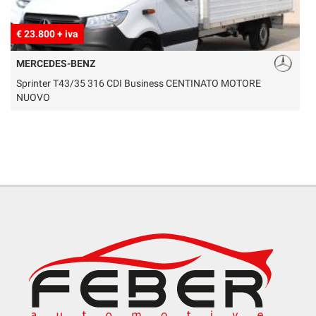
€ 23.800 + iva
€
MERCEDES-BENZ
Sprinter T43/35 316 CDI Business CENTINATO MOTORE
V
NUOVO