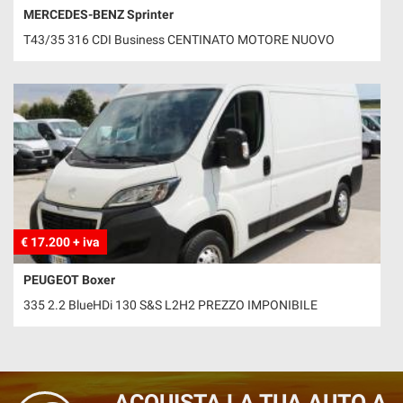
Salva
MERCEDES-BENZ Sprinter
le
T43/35 316 CDI Business CENTINATO MOTORE NUOVO
impostazioni
€ 17.200 + iva
PEUGEOT Boxer
335 2.2 BlueHDi 130 S&S L2H2 PREZZO IMPONIBILE
ACQUISTA LA TUA AUTO A