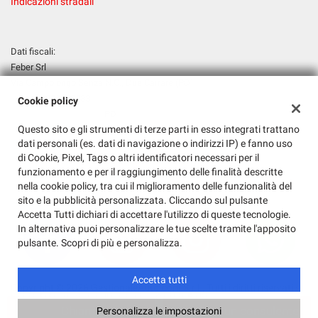
Indicazioni stradali
Dati fiscali:
Feber Srl
Via Campolongo Senza N.C., Due Carrare (PD)
P.IVA:
00035070283
Cookie policy
Registro delle imprese:
PD
Questo sito e gli strumenti di terze parti in esso integrati trattano
N°
00035070283
dati personali (es. dati di navigazione o indirizzi IP) e fanno uso
REA:
PD - 245683
di Cookie, Pixel, Tags o altri identificatori necessari per il
Capitale sociale: €
31200 i.v.
funzionamento e per il raggiungimento delle finalità descritte
nella cookie policy, tra cui il miglioramento delle funzionalità del
sito e la pubblicità personalizzata. Cliccando sul pulsante
Accetta Tutti dichiari di accettare l'utilizzo di queste tecnologie.
In alternativa puoi personalizzare le tue scelte tramite l'apposito
pulsante. Scopri di più e personalizza.
Accetta tutti
Copyright © 2026 GestionaleAuto.com S.r.l., Tutti i diritti riservati -
Leggi l'informativa sulla privacy
-
Cookie Policy
Chiama
Contatta un consulente
Personalizza le impostazioni
Sito creato da:
GestionaleAuto.com