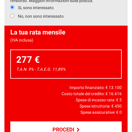
rimborso. Maggiori informazioni sulla polizza.
Si, sono interessato
No, non sono interessato
La tua rata mensile
(IVA inclusa)
277 €
T.A.N. 9% - T.A.E.G.
11,89
%
Importo finanziato: €
13.100
Costo totale del credito: €
16.616
Spese di incasso rata: €
5
Spese istruttoria: €
450
Spese assicurative: €
0
PROCEDI