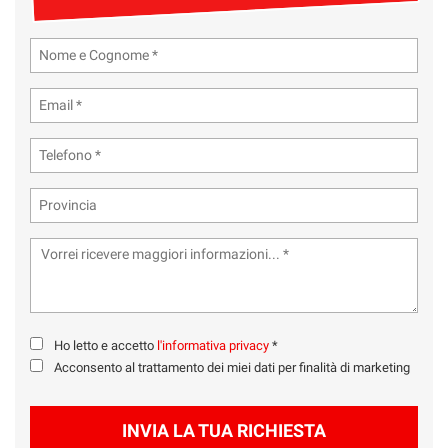
tta
ti
mpre
Cookie necessari
ilitato
Cookie delle preferenze
Cookie per il miglioramento dell'esperienza utente
Cookie analitici
Cookie di marketing
Ho letto e accetto
l'informativa privacy
*
Leggi
Acconsento al trattamento dei miei dati per finalità di marketing
la
cookie
policy
INVIA LA TUA RICHIESTA