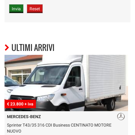
ULTIMI ARRIVI
€ 23.800 + iva
€
MERCEDES-BENZ
Sprinter T43/35 316 CDI Business CENTINATO MOTORE
V
NUOVO