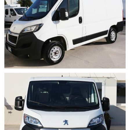
*Cerchi da 15
*Pneum. Ant. Post. 215/70
*Chiusura Centr.con Telecomando
*Climatizzatore
*Computer di Bordo
*Controllo di Stabilità con E.S.P
*Fari Fendinebbia
*Filtro Antiparticolato
*Interfaccia Bluetooth
*Interfaccia USB
*Interni in Tessuto
*Navigatore Satellitare
*Portabevande
*Sensori di Parcheggio Post.
*Specchi Esterni Elettrici / Riscaldati
*Voice Control
*Volante Multifunzione
*Cronologia Tagliandi
*****SALVO ERRORI E OMISSIONI*****
Visita il nostro sito per vedere tutti i veicoli disponibili in pronta
consegna.