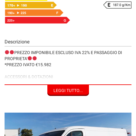
187.0 g/Km
Descrizione
PREZZO IMPONIBILE ESCLUSO IVA 22% E PASSAGGIO DI
PROPRIETA'
*PREZZO IVATO €15.982
ACCESSORI & DOTAZIONI
*ABS
LEGGI TUTTO...
*Airbag
*Allestimento Portaoggetti
*Alzacristalli Elettrici 2
*Antifurto Immobili.
*Autoradio /MP3/Touch Screen
*Bracciolo Centrale Anteriore
*Caricatore CD