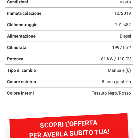
Condizioni
usato
questi
strumenti
Immatricolazione
10/2019
di
tracciamento
Chilometraggio
101.482
si
Alimentazione
Diesel
rimanda
alla
Cilindrata
1997 Cm³
cookie
policy.
Potenza
81 KW / 110 CV
Puoi
rivedere
Tipo di cambio
Manuale (6)
e
modificare
Colore esterno
Bianco pastello
le
tue
Colore interni
Tessuto Nero/Rosso
scelte
in
qualsiasi
momento.
SCOPRI L'OFFERTA
PER AVERLA SUBITO TUA!