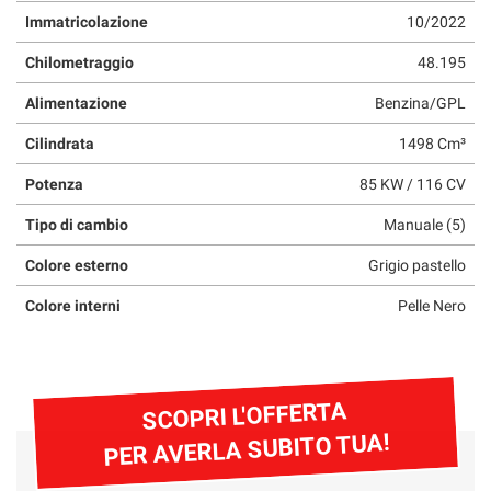
questi
Immatricolazione
10/2022
strumenti
Chilometraggio
48.195
di
tracciamento
Alimentazione
Benzina/GPL
si
rimanda
Cilindrata
1498 Cm³
alla
cookie
Potenza
85 KW / 116 CV
policy.
Puoi
Tipo di cambio
Manuale (5)
rivedere
e
Colore esterno
Grigio pastello
modificare
Colore interni
Pelle Nero
le
tue
scelte
in
qualsiasi
SCOPRI L'OFFERTA
momento.
PER AVERLA SUBITO TUA!