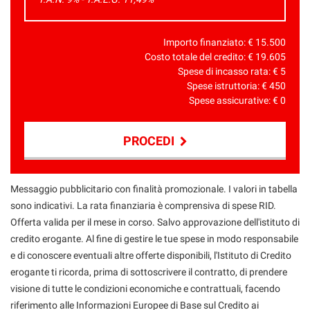
Importo finanziato: €
15.500
Costo totale del credito: €
19.605
Spese di incasso rata: €
5
Spese istruttoria: €
450
Spese assicurative: €
0
PROCEDI
Contattaci
Messaggio pubblicitario con finalità promozionale. I valori in tabella
sono indicativi. La rata finanziaria è comprensiva di spese RID.
Offerta valida per il mese in corso. Salvo approvazione dell'istituto di
credito erogante. Al fine di gestire le tue spese in modo responsabile
e di conoscere eventuali altre offerte disponibili, l'Istituto di Credito
erogante ti ricorda, prima di sottoscrivere il contratto, di prendere
visione di tutte le condizioni economiche e contrattuali, facendo
riferimento alle Informazioni Europee di Base sul Credito ai