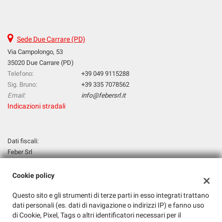
Sede Due Carrare (PD)
Via Campolongo, 53
35020 Due Carrare (PD)
Telefono:
+39 049 9115288
Sig. Bruno:
+39 335 7078562
Email:
info@febersrl.it
Indicazioni stradali
Dati fiscali:
Feber Srl
Via Campolongo Senza N.C., Due Carrare (PD)
P.IVA:
00035070283
Cookie policy
Registro delle imprese:
PD
Questo sito e gli strumenti di terze parti in esso integrati trattano
N°
00035070283
dati personali (es. dati di navigazione o indirizzi IP) e fanno uso
REA:
PD - 245683
di Cookie, Pixel, Tags o altri identificatori necessari per il
Capitale sociale: €
31200 i.v.