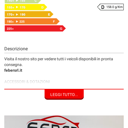
158.0 g/Km
Descrizione
Visita il nostro sito per vedere tutti i veicoli disponibili in pronta
consegna.
febersrl.it
ACCESSORI & DOTAZIONI
*ABS
*AIRBAG/LATERALI/PASSEGGERO/POST
LEGGI TUTTO...
*ALZACRISTALLI ELETTRICI 4
*ANDROID AUTO/APPLE CARPLAY
*ANTIFURTO/IMM. ELETTRONICO
*ASSISTENTE ABBAGLIANTI
*AUTORADIO/DIGITALE/USB
*BLUETOOTH/CONTROLLO VOCALE/VIVAVOCE