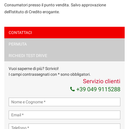
Consumatori presso il punto vendita. Salvo approvazione
dell'Istituto di Credito erogante.
CONTATTACI
PERMUTA
Ho letto e accetto
l'informativa privacy
*
Acconsento al trattamento dei miei dati per finalità di
RICHIEDI TEST DRIVE
marketing
Vuoi saperne di più? Scrivici!
Invia la tua richiesta
I campi contrassegnati con * sono obbligatori.
Servizio clienti
+39 049 9115288