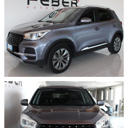
*BOARDCOMPUTER
*BRACCIOLO
*CERCHI IN LEGA MISURA: R18
*CHIUSURA CENTRALIZZATA/SENZA CHIAVE/TELECOM.
*CLIMATIZZATORE
*CRUISE CONTROL
*ESP
*HILL HOLDER
*INTERNI IN PELLE/COLORE: NERO
*NON FUMATORE
*PNEUMATICI ESTIVI
*MISURE: 215/55
*REGOLAZIONE ELETTRICA DEL SEDILE
*KIT GONFIAGGIO
*SCHERMO MULTIFUNZIONE INTERAMENTE DIGITALE
*SENSORE DI LUCE/PIOGGIA
*SENSORI PARCHEGGIO POST.
*SERVOSTERZO
*SPECCHIETTI LATERALI ELET./RIPIEGABILI/RISCALDATI
*TELECAMERA PARCHEGGIO ASSISTITO
*TETTO APRIBILE
*TOUCH SCREEN