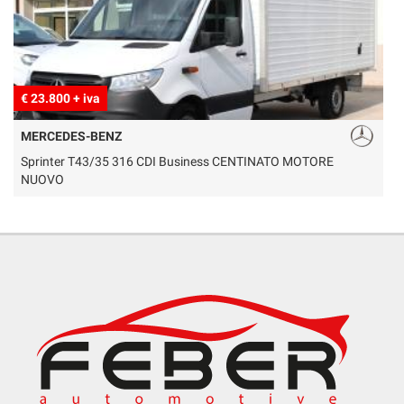
€ 23.800 + iva
€
MERCEDES-BENZ
Sprinter T43/35 316 CDI Business CENTINATO MOTORE
V
NUOVO