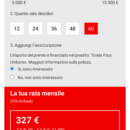
5.000 €
15.500 €
2.
Quante rate desideri
12
24
36
48
60
3.
Aggiungi l'assicurazione
L'importo del premio è finanziato nel prestito. Tutela il tuo
rimborso. Maggiori informazioni sulla polizza.
Si, sono interessato
No, non sono interessato
La tua rata mensile
(IVA inclusa)
327 €
T.A.N. 9% - T.A.E.G.
11,49
%