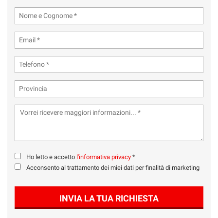
tta
ti
mpre
Cookie necessari
ilitato
Cookie delle preferenze
Cookie per il miglioramento dell'esperienza utente
Cookie analitici
Cookie di marketing
Ho letto e accetto
l'informativa privacy
*
Acconsento al trattamento dei miei dati per finalità di marketing
Leggi
la
cookie
INVIA LA TUA RICHIESTA
policy