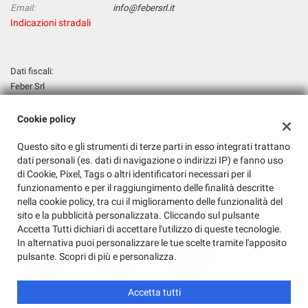
Email:
info@febersrl.it
Indicazioni stradali
Dati fiscali:
Feber Srl
Via Campolongo Senza N.C., Due Carrare (PD)
P.IVA:
00035070283
Cookie policy
Registro delle imprese:
PD
Questo sito e gli strumenti di terze parti in esso integrati trattano
N°
00035070283
dati personali (es. dati di navigazione o indirizzi IP) e fanno uso
REA:
PD - 245683
di Cookie, Pixel, Tags o altri identificatori necessari per il
Capitale sociale: €
31200 i.v.
funzionamento e per il raggiungimento delle finalità descritte
nella cookie policy, tra cui il miglioramento delle funzionalità del
sito e la pubblicità personalizzata. Cliccando sul pulsante
Accetta Tutti dichiari di accettare l'utilizzo di queste tecnologie.
In alternativa puoi personalizzare le tue scelte tramite l'apposito
pulsante. Scopri di più e personalizza.
Accetta tutti
Copyright © 2026 GestionaleAuto.com S.r.l., Tutti i diritti riservati -