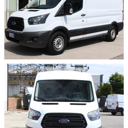
*BRACCIOLO
*CERCHI IN ACCIAIO/MISURA:R 16
*CHIUSURA CENTRALIZZATA
*CLIMATIZZATORE
*CONTROLLO TRAZIONE
*CRONOLOGIA TAGLIANDI
*FENDINEBBIA
*FILTRO ANTIPARTICOLATO
*INTERNI IN TESSUTO/COLORE NERO
*MARMITTA CATALITICA
*PNEUMATICI 4 STAGIONI
*MISURE: 235/65
*KIT GONFIAGGIO
*SENSORI PARCHEGGIO ANT/POST.
*TELECAMERA PARCHEGGIO ASSISTITO
*VOLANTE MULTIFUNZIONE
*****SALVO ERRORI E OMISSIONI*****
Visita il nostro sito per vedere tutti i veicoli disponibili in pronta
consegna.