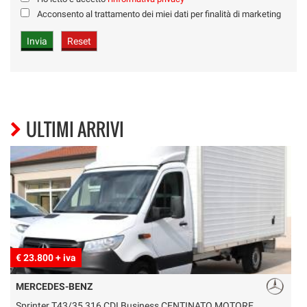
Acconsento al trattamento dei miei dati per finalità di marketing
ULTIMI ARRIVI
€ 23.800 + iva
€
MERCEDES-BENZ
Sprinter T43/35 316 CDI Business CENTINATO MOTORE
V