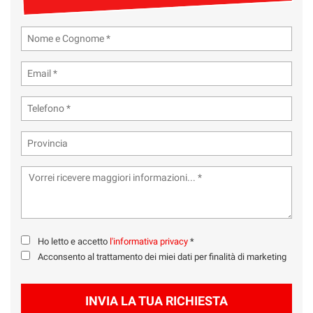
tta
ti
mpre
Cookie necessari
ilitato
Cookie delle preferenze
Cookie per il miglioramento dell'esperienza utente
Cookie analitici
Cookie di marketing
Ho letto e accetto
l'informativa privacy
*
Leggi
Acconsento al trattamento dei miei dati per finalità di marketing
la
cookie
policy
INVIA LA TUA RICHIESTA