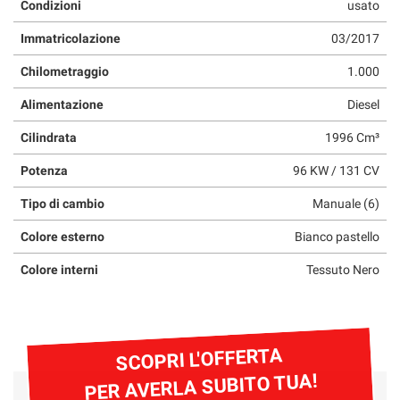
Condizioni
usato
questi
strumenti
Immatricolazione
03/2017
di
tracciamento
Chilometraggio
1.000
si
Alimentazione
Diesel
rimanda
alla
Cilindrata
1996 Cm³
cookie
policy.
Potenza
96 KW / 131 CV
Puoi
rivedere
Tipo di cambio
Manuale (6)
e
modificare
Colore esterno
Bianco pastello
le
tue
Colore interni
Tessuto Nero
scelte
in
qualsiasi
momento.
SCOPRI L'OFFERTA
PER AVERLA SUBITO TUA!