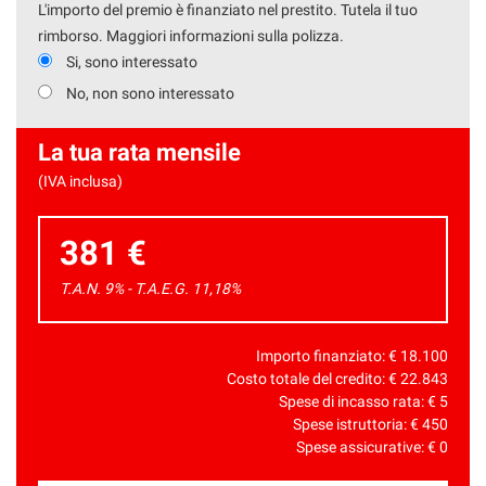
L'importo del premio è finanziato nel prestito. Tutela il tuo
rimborso. Maggiori informazioni sulla polizza.
Si, sono interessato
No, non sono interessato
La tua rata mensile
(IVA inclusa)
381 €
T.A.N. 9% - T.A.E.G.
11,18
%
Importo finanziato: €
18.100
Costo totale del credito: €
22.843
Spese di incasso rata: €
5
Spese istruttoria: €
450
Spese assicurative: €
0