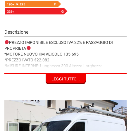
Descrizione
PREZZO IMPONIBILE ESCLUSO IVA 22% E PASSAGGIO DI
PROPRIETA'
*MOTORE NUOVO KM VEICOLO 135.695
*PREZZO IVATO €22.082
*MISURE INTERNE: Lunghezza 300 Altezza Larghezza
ACCESSORI & DOTAZIONI
LEGGI TUTTO...
*ABS
*ADBLUE
*AIRBAG/PASSEGGERO
*ALZACRISTALLI ELETTRICI 2
*ANTIFURTO/IMM.
*AUTORADIO/DAB/LETTORE CD
*BLUETOOTH/CONTROLLO VOCALE/ VIVAVOCE
*BOARDCOMPUTER