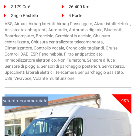
Salva
2.179 Cm³
26.400 Km
le
Grigio Pastello
4 Porte
impostazioni
ABS, Airbag, Airbag laterali, Airbag Passeggero, Alzacristalli elettrici,
Assistente abbaglianti, Autoradio, Autoradio digitale, Bluetooth,
Boardcomputer, Bracciolo, Cerchioni in acciaio, Chiusura
centralizzata, Chiusura centralizzata telecomandata,
Climatizzatore, Controllo vocale, Cronologia tagliandi, Cruise
Control, DAB, ESP, Fendinebbia, Filtro antiparticolato,
Immobilizzatore elettronico, Non Fumatore, Sensore di luce,
Sensore di pioggia, Sensori di parcheggio posteriori, Servosterzo,
Specchietti laterali elettrici, Telecamera per parcheggio assistito,
USB, Vivavoce, Volante multifunzione
veicolo commerciale
-10%