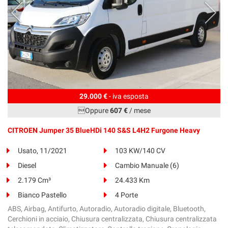
29.000 €
- iva esposta
Oppure
607 €
/ mese
CITROEN Jumper 35 BlueHDi 140 S&S L4H2 Furgone Heavy
Usato, 11/2021
103 KW/140 CV
Diesel
Cambio Manuale (6)
2.179 Cm³
24.433 Km
Bianco Pastello
4 Porte
ABS, Airbag, Antifurto, Autoradio, Autoradio digitale, Bluetooth,
Cerchioni in acciaio, Chiusura centralizzata, Chiusura centralizzata