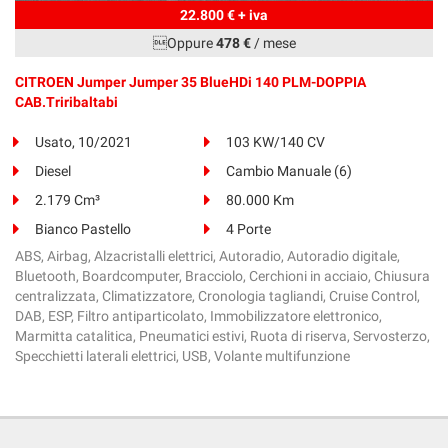
22.800 € + iva
Oppure
478 €
/ mese
CITROEN Jumper Jumper 35 BlueHDi 140 PLM-DOPPIA
CAB.Triribaltabi
Usato, 10/2021
103 KW/140 CV
Diesel
Cambio Manuale (6)
2.179 Cm³
80.000 Km
Bianco Pastello
4 Porte
ABS, Airbag, Alzacristalli elettrici, Autoradio, Autoradio digitale,
Bluetooth, Boardcomputer, Bracciolo, Cerchioni in acciaio, Chiusura
centralizzata, Climatizzatore, Cronologia tagliandi, Cruise Control,
DAB, ESP, Filtro antiparticolato, Immobilizzatore elettronico,
Marmitta catalitica, Pneumatici estivi, Ruota di riserva, Servosterzo,
Specchietti laterali elettrici, USB, Volante multifunzione