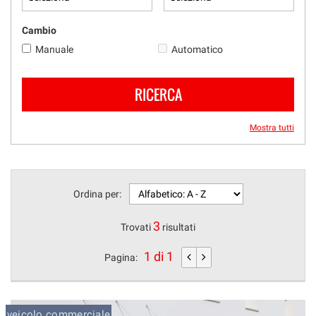
questi
strumenti
Cambio
di
Manuale
Automatico
tracciamento
si
rimanda
RICERCA
alla
cookie
policy.
Mostra tutti
Puoi
rivedere
e
modificare
Ordina per:
le
tue
3
scelte
Trovati
risultati
in
qualsiasi
1 di 1
Pagina:
momento.
veicolo commerciale