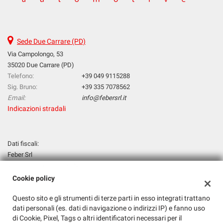
questi
strumenti
di
tracciamento
Sede Due Carrare (PD)
si
Via Campolongo, 53
rimanda
35020 Due Carrare (PD)
alla
Telefono:
+39 049 9115288
cookie
Sig. Bruno:
+39 335 7078562
policy.
Email:
info@febersrl.it
Puoi
Indicazioni stradali
rivedere
e
modificare
le
Dati fiscali:
tue
Feber Srl
scelte
Via Campolongo Senza N.C., Due Carrare (PD)
in
P.IVA:
00035070283
Cookie policy
qualsiasi
Registro delle imprese:
PD
momento.
Questo sito e gli strumenti di terze parti in esso integrati trattano
N°
00035070283
dati personali (es. dati di navigazione o indirizzi IP) e fanno uso
REA:
PD - 245683
di Cookie, Pixel, Tags o altri identificatori necessari per il
Capitale sociale: €
31200 i.v.