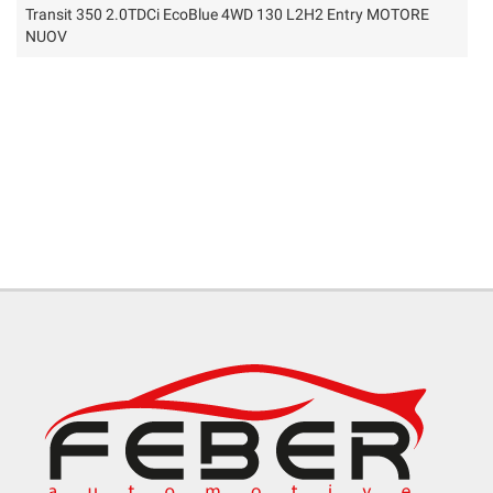
tracciamento
Transit 350 2.0TDCi EcoBlue 4WD 130 L2H2 Entry MOTORE
che
NUOV
adottiamo
per
offrire
le
funzionalità
e
svolgere
le
attività
di
seguito
descritte.
Per
ottenere
maggiori
informazioni
sull'utilità
e
sul
funzionamento
di