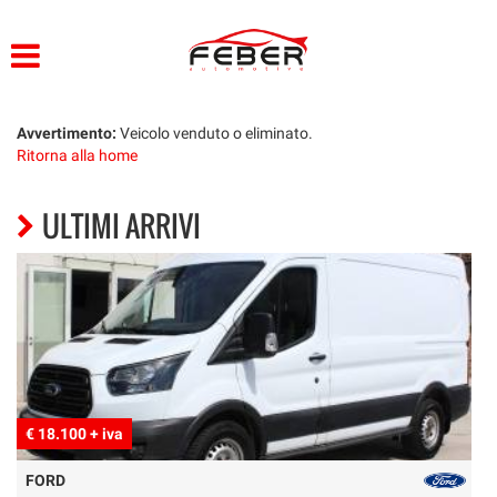
HOME
Le
tue
preferenze
AZIENDA
di
consenso
Avvertimento:
Veicolo venduto o eliminato.
Ritorna alla home
LISTA VEICOLI
Il
seguente
ULTIMI ARRIVI
pannello
VEICOLI ARIELCAR
ti
consente
di
NOLEGGIO
esprimere
le
tue
ACQUISTIAMO USATO
preferenze
di
consenso
CONTATTI
€ 18.100 + iva
€
alle
tecnologie
FORD
di
PROMO